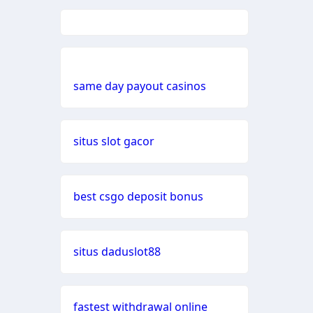
nouveaux casinos en ligne
i9bet
francais
com
sites paris sportifs
same day payout casinos
alo
789
sites de paris sportifs
loto
situs slot gacor
xin 88
188
no verification casino UK
b29
best csgo deposit bonus
com
élő osztós kaszinó
card
situs daduslot88
game
magyar sportfogadás
with
rewards
nové české online casino
fastest withdrawal online