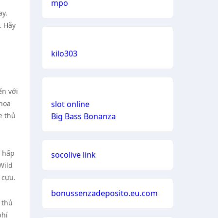
mpo
ay.
. Hãy
kilo303
ến với
 họa
slot online
e thủ
Big Bass Bonanza
g hấp
socolive link
Wild
 cựu.
bonussenzadeposito.eu.com
 thủ
phí