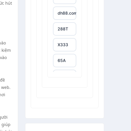
ức hút
dh88.com
288T
vào
X333
t kiệm
 vào
65A
788T
 đề
g web.
XXGG
hơi
999E
gười
link
, giúp
vào