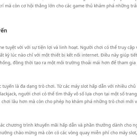
 trí mà còn cơ hội thắng lớn cho các game thủ khám phá những trả
yến
tuyệt vời với sự tiện lợi và linh hoạt. Người chơi có thể truy cập 
t kỳ lúc nào chỉ với một thiết bị kết nối internet. Điều này giúp tiế
 thống, đồng thời tạo ra một môi trường thoải mái hơn để tham gia
 tuyến là đa dạng trò chơi. Từ các máy slot hấp dẫn với nhiều chủ
ckjack, người chơi có thể tìm thấy vô số lựa chọn tại một số tran
 chơi lâu hơn mà còn cho phép họ khám phá những trò chơi mới v
ó các chương trình khuyến mãi hấp dẫn và phần thưởng dành cho n
thưởng chào mừng mà còn có các vòng quay miễn phí cho máy slot