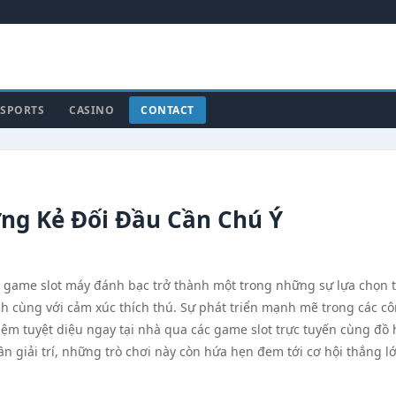
SPORTS
CASINO
CONTACT
ững Kẻ Đối Đầu Cần Chú Ý
ác game slot máy đánh bạc trở thành một trong những sự lựa chọn 
 cùng với cảm xúc thích thú. Sự phát triển mạnh mẽ trong các c
ệm tuyệt diệu ngay tại nhà qua các game slot trực tuyến cùng đồ 
ần giải trí, những trò chơi này còn hứa hẹn đem tới cơ hội thắng l