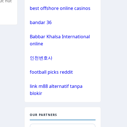
ức hút
NK88
best offshore online casinos
TR88
bandar 36
link
Babbar Khalsa International
phjoy.io
online
인천변호사
tg88
football picks reddit
https://go8.center/
link m88 alternatif tanpa
non
blokir
gamstop
casinos
OUR PARTNERS
non
gamstop