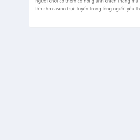
người chơi có thêm cơ hội giành chiến thắng mà 
lớn cho casino trực tuyến trong lòng người yêu thí