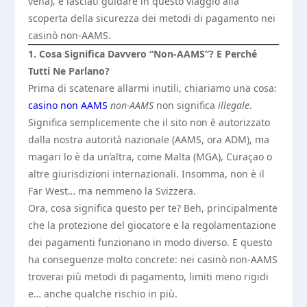
vena), e lasciati guidare in questo viaggio alla
scoperta della sicurezza dei metodi di pagamento nei
casinò non-AAMS.
1. Cosa Significa Davvero “Non-AAMS”? E Perché
Tutti Ne Parlano?
Prima di scatenare allarmi inutili, chiariamo una cosa:
casino non AAMS
non-AAMS
non significa
illegale
.
Significa semplicemente che il sito non è autorizzato
dalla nostra autorità nazionale (AAMS, ora ADM), ma
magari lo è da un’altra, come Malta (MGA), Curaçao o
altre giurisdizioni internazionali. Insomma, non è il
Far West… ma nemmeno la Svizzera.
Ora, cosa significa questo per te? Beh, principalmente
che la protezione del giocatore e la regolamentazione
dei pagamenti funzionano in modo diverso. E questo
ha conseguenze molto concrete: nei casinò non-AAMS
troverai più metodi di pagamento, limiti meno rigidi
e… anche qualche rischio in più.