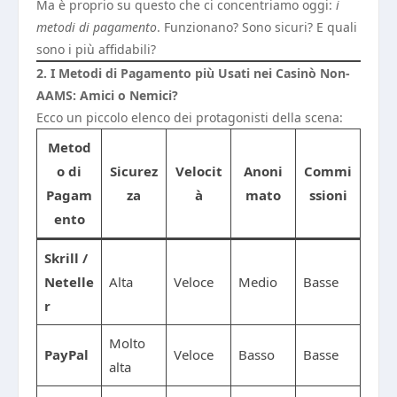
Ma è proprio su questo che ci concentriamo oggi:
i
metodi di pagamento
. Funzionano? Sono sicuri? E quali
sono i più affidabili?
2. I Metodi di Pagamento più Usati nei Casinò Non-
AAMS: Amici o Nemici?
Ecco un piccolo elenco dei protagonisti della scena:
Metod
o di
Sicurez
Velocit
Anoni
Commi
Pagam
za
à
mato
ssioni
ento
Skrill /
Netelle
Alta
Veloce
Medio
Basse
r
Molto
PayPal
Veloce
Basso
Basse
alta