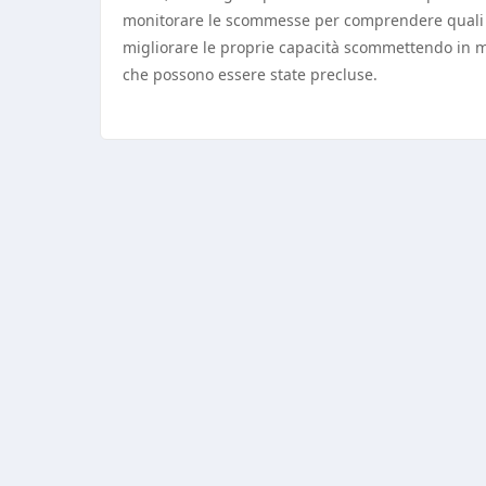
monitorare le scommesse per comprendere quali st
migliorare le proprie capacità scommettendo in mo
che possono essere state precluse.