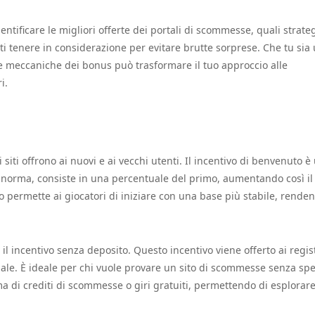
ntificare le migliori offerte dei portali di scommesse, quali strate
tti tenere in considerazione per evitare brutte sorprese. Che tu sia
le meccaniche dei bonus può trasformare il tuo approccio alle
i.
 siti offrono ai nuovi e ai vecchi utenti. Il incentivo di benvenuto è
Di norma, consiste in una percentuale del primo, aumentando così il
o permette ai giocatori di iniziare con una base più stabile, renden
il incentivo senza deposito. Questo incentivo viene offerto ai regist
ziale. È ideale per chi vuole provare un sito di scommesse senza s
a di crediti di scommesse o giri gratuiti, permettendo di esplorare