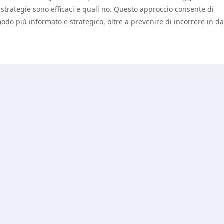
rategie sono efficaci e quali no. Questo approccio consente di
do più informato e strategico, oltre a prevenire di incorrere in d