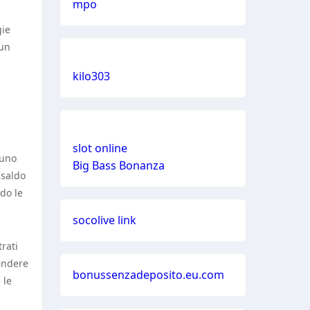
mpo
gie
 un
kilo303
slot online
 uno
Big Bass Bonanza
 saldo
do le
socolive link
rati
pendere
bonussenzadeposito.eu.com
 le