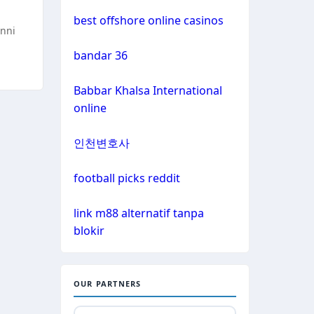
NK88
best offshore online casinos
anni
TR88
bandar 36
link
Babbar Khalsa International
phjoy.io
online
인천변호사
tg88
football picks reddit
https://go8.center/
link m88 alternatif tanpa
non
blokir
gamstop
casinos
OUR PARTNERS
non
gamstop