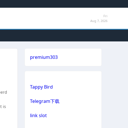
Fri
Aug 7, 2026
premium303
Tappy Bird
eerd
Telegram下载
t is
link slot