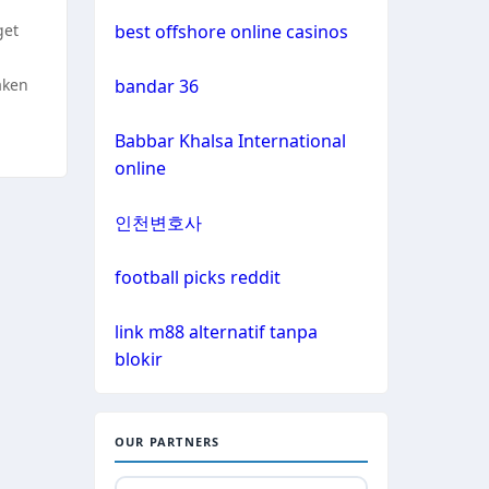
NK88
get
best offshore online casinos
TR88
aken
bandar 36
link
Babbar Khalsa International
phjoy.io
online
인천변호사
tg88
football picks reddit
https://go8.center/
link m88 alternatif tanpa
non
blokir
gamstop
casinos
OUR PARTNERS
non
gamstop