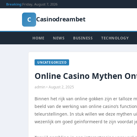
Breaking:
Friday, August 7, 2026
Casinodreambet
C
HOME
NEWS
BUSINESS
TECHNOLOGY
UNCATEGORIZED
Online Casino Mythen Ont
admin • August 2, 2025
Binnen het rijk van online gokken zijn er talloze
beeld van de werking van online casino’s function
teleurstellingen. In stuk willen we deze mythen ui
wezenlijk om goed geïnformeerd te zijn voordat je