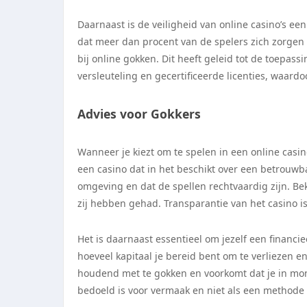
Daarnaast is de veiligheid van online casino’s een
dat meer dan procent van de spelers zich zorgen
bij online gokken. Dit heeft geleid tot de toepas
versleuteling en gecertificeerde licenties, waard
Advies voor Gokkers
Wanneer je kiezt om te spelen in een online casino
een casino dat in het beschikt over een betrouwb
omgeving en dat de spellen rechtvaardig zijn. B
zij hebben gehad. Transparantie van het casino i
Het is daarnaast essentieel om jezelf een financi
hoeveel kapitaal je bereid bent om te verliezen e
houdend met te gokken en voorkomt dat je in mo
bedoeld is voor vermaak en niet als een methode