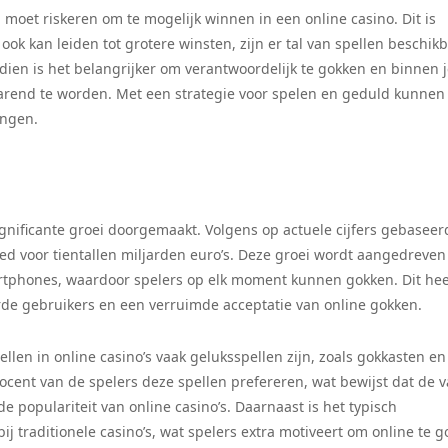
d moet riskeren om te mogelijk winnen in een online casino. Dit is
ook kan leiden tot grotere winsten, zijn er tal van spellen beschik
dien is het belangrijker om verantwoordelijk te gokken en binnen 
arend te worden. Met een strategie voor spelen en geduld kunnen 
ingen.
gnificante groei doorgemaakt. Volgens op actuele cijfers gebaseer
goed voor tientallen miljarden euro’s. Deze groei wordt aangedreven
rtphones, waardoor spelers op elk moment kunnen gokken. Dit hee
erde gebruikers en een verruimde acceptatie van online gokken.
llen in online casino’s vaak geluksspellen zijn, zoals gokkasten en
cent van de spelers deze spellen prefereren, wat bewijst dat de va
e populariteit van online casino’s. Daarnaast is het typisch
j traditionele casino’s, wat spelers extra motiveert om online te g