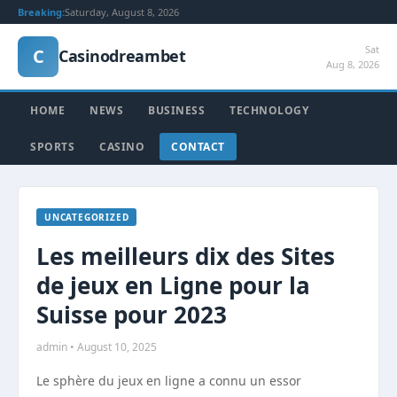
Breaking:
Saturday, August 8, 2026
Sat
C
Casinodreambet
Aug 8, 2026
HOME
NEWS
BUSINESS
TECHNOLOGY
SPORTS
CASINO
CONTACT
UNCATEGORIZED
Les meilleurs dix des Sites
de jeux en Ligne pour la
Suisse pour 2023
admin • August 10, 2025
Le sphère du jeux en ligne a connu un essor