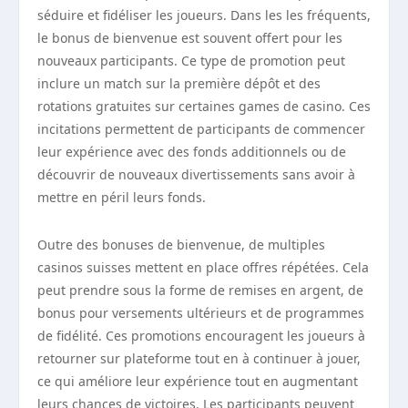
séduire et fidéliser les joueurs. Dans les les fréquents,
le bonus de bienvenue est souvent offert pour les
nouveaux participants. Ce type de promotion peut
inclure un match sur la première dépôt et des
rotations gratuites sur certaines games de casino. Ces
incitations permettent de participants de commencer
leur expérience avec des fonds additionnels ou de
découvrir de nouveaux divertissements sans avoir à
mettre en péril leurs fonds.
Outre des bonuses de bienvenue, de multiples
casinos suisses mettent en place offres répétées. Cela
peut prendre sous la forme de remises en argent, de
bonus pour versements ultérieurs et de programmes
de fidélité. Ces promotions encouragent les joueurs à
retourner sur plateforme tout en à continuer à jouer,
ce qui améliore leur expérience tout en augmentant
leurs chances de victoires. Les participants peuvent