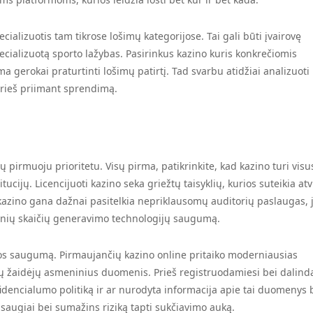
cializuotis tam tikrose lošimų kategorijose. Tai gali būti įvairovę
pecializuotą sporto lažybas. Pasirinkus kazino kuris konkrečiomis
a gerokai praturtinti lošimų patirtį. Tad svarbu atidžiai analizuoti
 prieš priimant sprendimą.
 pirmuoju prioritetu. Visų pirma, patikrinkite, kad kazino turi visu
ucijų. Licencijuoti kazino seka griežtų taisyklių, kurios suteikia atv
azino gana dažnai pasitelkia nepriklausomų auditorių paslaugas, 
tinių skaičių generavimo technologijų saugumą.
jos saugumą. Pirmaujančių kazino online pritaiko moderniausias
 žaidėjų asmeninius duomenis. Prieš registruodamiesi bei dalind
nfidencialumo politiką ir ar nurodyta informacija apie tai duomenys
 saugiai bei sumažins riziką tapti sukčiavimo auką.