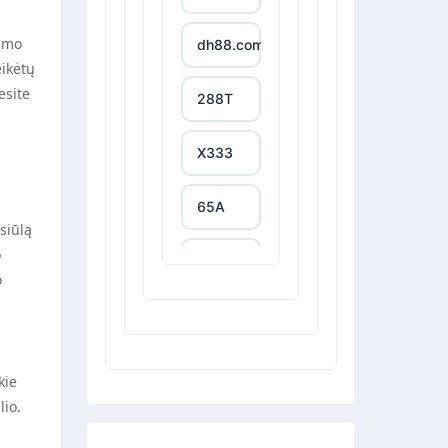
jimo
dh88.com
eikėtų
esite
288T
X333
65A
siūlą
o
788T
o
XXGG
999E
kie
lio.
link
vào