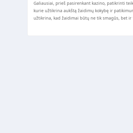
Galiausiai, prieš pasirenkant kazino, patikrinti tei
kurie užtikrina aukštą žaidimų kokybę ir patikimu
užtikrina, kad žaidimai būtų ne tik smagūs, bet i