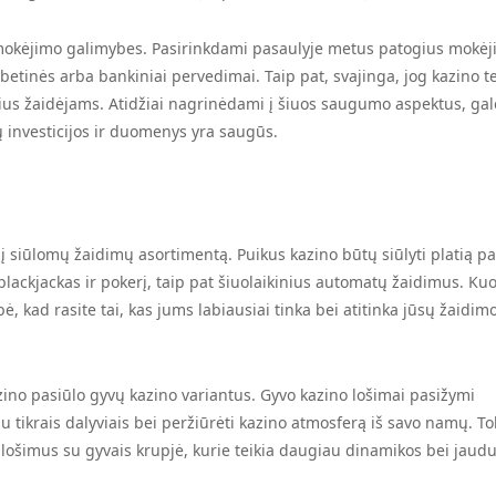
us mokėjimo galimybes. Pasirinkdami pasaulyje metus patogius mokė
betinės arba bankiniai pervedimai. Taip pat, svajinga, jog kazino t
rius žaidėjams. Atidžiai nagrinėdami į šiuos saugumo aspektus, gal
sų investicijos ir duomenys yra saugūs.
į siūlomų žaidimų asortimentą. Puikus kazino būtų siūlyti platią pa
 blackjackas ir pokerį, taip pat šiuolaikinius automatų žaidimus. Ku
, kad rasite tai, kas jums labiausiai tinka bei atitinka jūsų žaidim
azino pasiūlo gyvų kazino variantus. Gyvo kazino lošimai pasižymi
su tikrais dalyviais bei peržiūrėti kazino atmosferą iš savo namų. To
 lošimus su gyvais krupjė, kurie teikia daugiau dinamikos bei jaudu