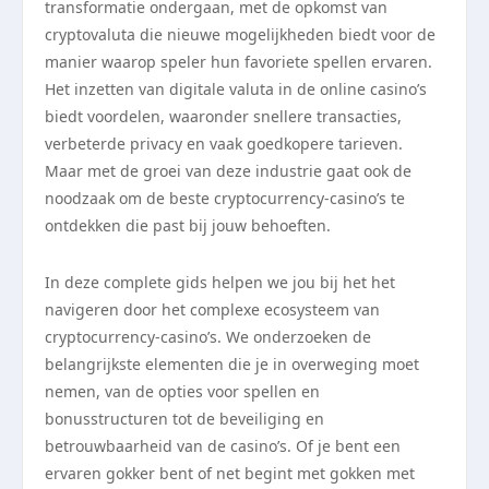
transformatie ondergaan, met de opkomst van
cryptovaluta die nieuwe mogelijkheden biedt voor de
manier waarop speler hun favoriete spellen ervaren.
Het inzetten van digitale valuta in de online casino’s
biedt voordelen, waaronder snellere transacties,
verbeterde privacy en vaak goedkopere tarieven.
Maar met de groei van deze industrie gaat ook de
noodzaak om de beste cryptocurrency-casino’s te
ontdekken die past bij jouw behoeften.
In deze complete gids helpen we jou bij het het
navigeren door het complexe ecosysteem van
cryptocurrency-casino’s. We onderzoeken de
belangrijkste elementen die je in overweging moet
nemen, van de opties voor spellen en
bonusstructuren tot de beveiliging en
betrouwbaarheid van de casino’s. Of je bent een
ervaren gokker bent of net begint met gokken met