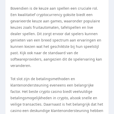
Bovendien is de keuze aan spellen een cruciale rol.
Een kwalitatief cryptocurrency goksite biedt een
gevarieerde keuze aan games, waaronder populaire
keuzes zoals fruitautomaten, tafelspellen en live
dealer spellen. Dit zorgt ervoor dat spelers kunnen
genieten van een breed spectrum aan ervaringen en
kunnen kiezen wat het geschiktste bij hun speelstijl
past. Kijk ook naar de standaard van de
softwareproviders, aangezien dit de spelervaring kan
veranderen.
Tot slot zijn de betalingsmethoden en
klantenondersteuning eveneens een belangrijke
factor. Het beste crypto casino biedt veelvuldige
betalingsmogelijkheden in crypto, alsook snelle en
veilige transacties. Daarnaast is het belangrijk dat het
casino een deskundige klantenondersteuning hebben