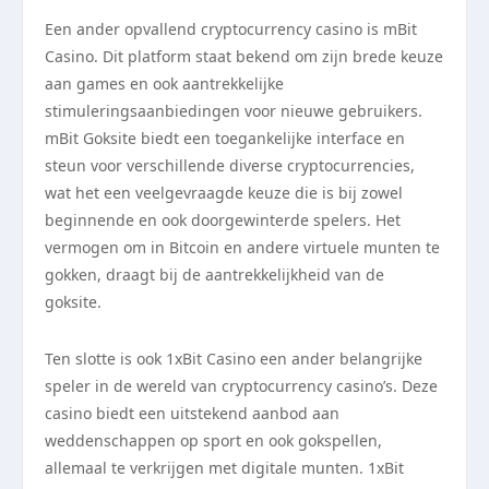
Een ander opvallend cryptocurrency casino is mBit
Casino. Dit platform staat bekend om zijn brede keuze
aan games en ook aantrekkelijke
stimuleringsaanbiedingen voor nieuwe gebruikers.
mBit Goksite biedt een toegankelijke interface en
steun voor verschillende diverse cryptocurrencies,
wat het een veelgevraagde keuze die is bij zowel
beginnende en ook doorgewinterde spelers. Het
vermogen om in Bitcoin en andere virtuele munten te
gokken, draagt bij de aantrekkelijkheid van de
goksite.
Ten slotte is ook 1xBit Casino een ander belangrijke
speler in de wereld van cryptocurrency casino’s. Deze
casino biedt een uitstekend aanbod aan
weddenschappen op sport en ook gokspellen,
allemaal te verkrijgen met digitale munten. 1xBit