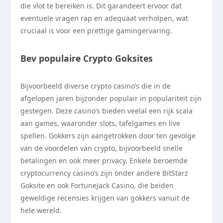
die vlot te bereiken is. Dit garandeert ervoor dat
eventuele vragen rap en adequaat verholpen, wat
cruciaal is voor een prettige gamingervaring.
Bev populaire Crypto Goksites
Bijvoorbeeld diverse crypto casino’s die in de
afgelopen jaren bijzonder populair in populariteit zijn
gestegen. Deze casino’s bieden veelal een rijk scala
aan games, waaronder slots, tafelgames en live
spellen. Gokkers zijn aangetrokken door ten gevolge
van de voordelen van crypto, bijvoorbeeld snelle
betalingen en ook meer privacy. Enkele beroemde
cryptocurrency casino’s zijn onder andere BitStarz
Goksite en ook FortuneJack Casino, die beiden
geweldige recensies krijgen van gokkers vanuit de
hele wereld.