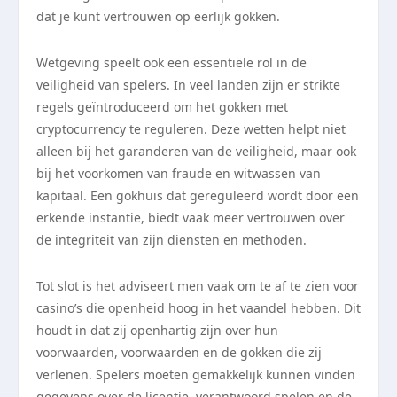
dat je kunt vertrouwen op eerlijk gokken.
Wetgeving speelt ook een essentiële rol in de
veiligheid van spelers. In veel landen zijn er strikte
regels geïntroduceerd om het gokken met
cryptocurrency te reguleren. Deze wetten helpt niet
alleen bij het garanderen van de veiligheid, maar ook
bij het voorkomen van fraude en witwassen van
kapitaal. Een gokhuis dat gereguleerd wordt door een
erkende instantie, biedt vaak meer vertrouwen over
de integriteit van zijn diensten en methoden.
Tot slot is het adviseert men vaak om te af te zien voor
casino’s die openheid hoog in het vaandel hebben. Dit
houdt in dat zij openhartig zijn over hun
voorwaarden, voorwaarden en de gokken die zij
verlenen. Spelers moeten gemakkelijk kunnen vinden
gegevens over de licentie, verantwoord spelen en de