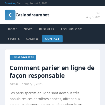
Breaking:
Saturday, August 8, 2026
Sat
C
Casinodreambet
Aug 8, 2026
HOME
NEWS
BUSINESS
TECHNOLOGY
SPORTS
CASINO
CONTACT
UNCATEGORIZED
Comment parier en ligne de
façon responsable
admin • February 3, 2026
Les paris sportifs en ligne sont devenus très
populaires ces dernières années, offrant aux
amateurs de sport la possibilité de vivre leurs