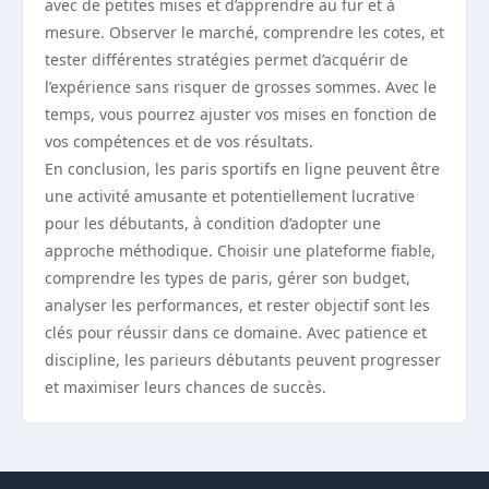
avec de petites mises et d’apprendre au fur et à
mesure. Observer le marché, comprendre les cotes, et
tester différentes stratégies permet d’acquérir de
l’expérience sans risquer de grosses sommes. Avec le
temps, vous pourrez ajuster vos mises en fonction de
vos compétences et de vos résultats.
En conclusion, les paris sportifs en ligne peuvent être
une activité amusante et potentiellement lucrative
pour les débutants, à condition d’adopter une
approche méthodique. Choisir une plateforme fiable,
comprendre les types de paris, gérer son budget,
analyser les performances, et rester objectif sont les
clés pour réussir dans ce domaine. Avec patience et
discipline, les parieurs débutants peuvent progresser
et maximiser leurs chances de succès.