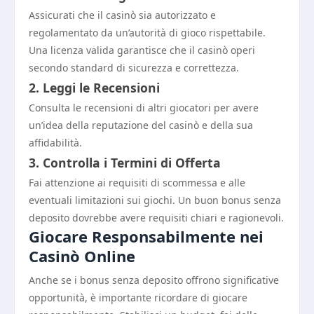
Assicurati che il casinò sia autorizzato e
regolamentato da un’autorità di gioco rispettabile.
Una licenza valida garantisce che il casinò operi
secondo standard di sicurezza e correttezza.
2.
Leggi le Recensioni
Consulta le recensioni di altri giocatori per avere
un’idea della reputazione del casinò e della sua
affidabilità.
3.
Controlla i Termini di Offerta
Fai attenzione ai requisiti di scommessa e alle
eventuali limitazioni sui giochi. Un buon bonus senza
deposito dovrebbe avere requisiti chiari e ragionevoli.
Giocare Responsabilmente nei
Casinò Online
Anche se i bonus senza deposito offrono significative
opportunità, è importante ricordare di giocare