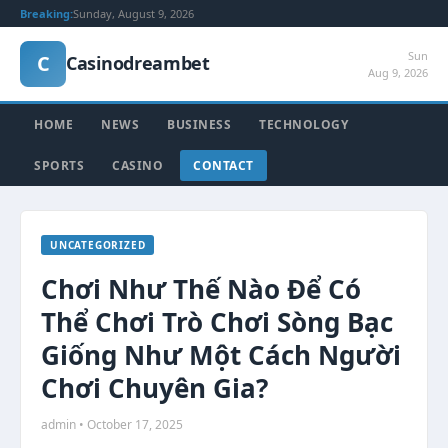
Breaking:
Sunday, August 9, 2026
Sun
C
Casinodreambet
Aug 9, 2026
HOME
NEWS
BUSINESS
TECHNOLOGY
SPORTS
CASINO
CONTACT
UNCATEGORIZED
Chơi Như Thế Nào Để Có
Thể Chơi Trò Chơi Sòng Bạc
Giống Như Một Cách Người
Chơi Chuyên Gia?
admin • October 17, 2025