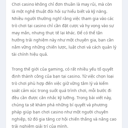
Chơi casino không chỉ đơn thuần là may rủi, mà còn
là một nghệ thuật đòi hỏi sự hiểu biết và kỹ năng.
Nhiều người thường nghĩ rằng việc tham gia vào các
trò chơi tại casino chỉ cần đặt cược và hy vọng vào sự
may mắn, nhưng thực tế lại khác. Để có thể tận
hưởng trải nghiệm này như một chuyên gia, bạn cần
nắm vững những chiến lược, luật chơi và cách quản lý
tài chính hiệu quả.
Trong thế giới của gaming, có rất nhiều yếu tố quyết
định thành công của bạn tại casino. Từ việc chọn loại
trò chơi phù hợp đến việc giữ vững tâm lý và kiểm
soát cảm xúc trong suốt quá trình chơi, mỗi bước đi
đều cần được cân nhắc kỹ lưỡng. Trong bài viết này,
chúng ta sẽ khám phá những bí quyết và phương
pháp giúp bạn chơi casino như một người chuyên
nghiệp, từ đó gia tăng cơ hội chiến thắng và nâng cao
trải nghiệm giải trí của mình.