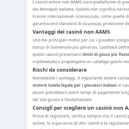
I casinò online non AAMS sono piattaforme di gio
dei Monopoli italiana. Questo non significa necess
licenze internazionali riconosciute, come quelle d
garantiscono standard di sicurezza, protezione dei
Vantaggi dei casinò non AAMS
Uno dei principali motivi per cui i giocatori sce
bonus di benvenuto più generosi, cashback settim
questi casinò presentano
limiti di gioco più flessi
criptovalute) e propongono un catalogo giochi mo
Rischi da considerare
Nonostante i vantaggi, è importante essere consap
minore tutela legale per i giocatori italiani
in cas
alcuni potrebbero avere tempi di pagamento lunghi
del sito giusto è fondamentale.
Consigli per scegliere un casinò non 
Prima di registrarti, verifica sempre che il casin
online, le esperienze di altri utenti e la reputaz