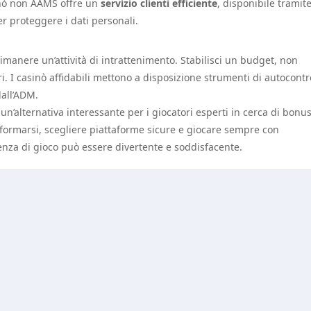
sinò non AAMS offre un
servizio clienti efficiente
, disponibile tramit
per proteggere i dati personali.
imanere un’attività di intrattenimento. Stabilisci un budget, non
i. I casinò affidabili mettono a disposizione strumenti di autocontr
all’ADM.
’alternativa interessante per i giocatori esperti in cerca di bonus
informarsi, scegliere piattaforme sicure e giocare sempre con
ienza di gioco può essere divertente e soddisfacente.