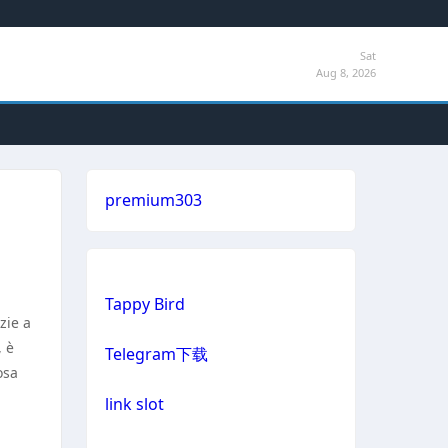
Sat
Aug 8, 2026
premium303
Tappy Bird
zie a
, è
Telegram下载
osa
link slot