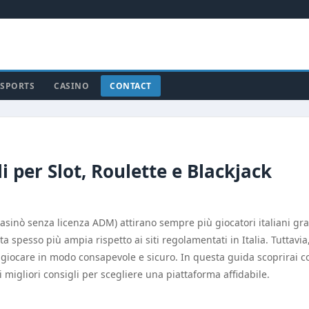
SPORTS
CASINO
CONTACT
 per Slot, Roulette e Blackjack
sinò senza licenza ADM) attirano sempre più giocatori italiani gra
a spesso più ampia rispetto ai siti regolamentati in Italia. Tuttavia
iocare in modo consapevole e sicuro. In questa guida scoprirai c
i migliori consigli per scegliere una piattaforma affidabile.