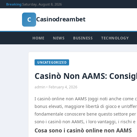
Breaking:
Saturday, August 8, 2026
Casinodreambet
C
HOME
NEWS
BUSINESS
TECHNOLOGY
UNCATEGORIZED
Casinò Non AAMS: Consigli
admin • February 4, 2026
I casinò online non AAMS (oggi noti anche come ca
bonus elevati, maggiore libertà di gioco e un’offert
fondamentale conoscere bene questo settore per g
sono i casinò non AAMS, i loro vantaggi, i rischi e 
Cosa sono i casinò online non AAMS