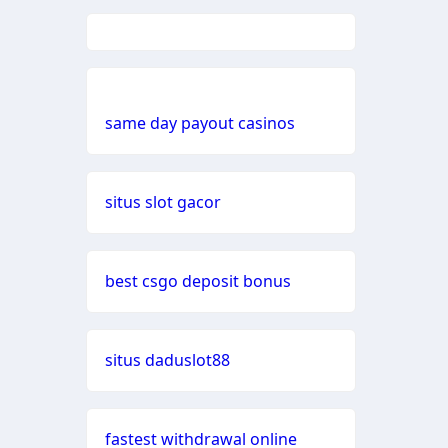
nouveaux casinos en ligne
i9bet
francais
com
sites paris sportifs
same day payout casinos
alo
789
sites de paris sportifs
loto
situs slot gacor
xin 88
188
no verification casino UK
b29
best csgo deposit bonus
com
élő osztós kaszinó
card
situs daduslot88
game
magyar sportfogadás
with
rewards
nové české online casino
fastest withdrawal online