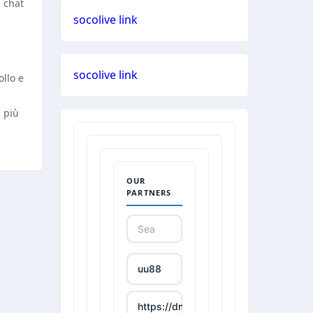
e chat
socolive link
socolive link
ollo e
 più
OUR
PARTNERS
uu88
https://dn88s.net/