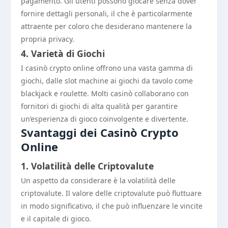
pagamento. Gli utenti possono giocare senza dover
fornire dettagli personali, il che è particolarmente
attraente per coloro che desiderano mantenere la
propria privacy.
4.
Varietà di Giochi
I casinò crypto online offrono una vasta gamma di
giochi, dalle slot machine ai giochi da tavolo come
blackjack e roulette. Molti casinò collaborano con
fornitori di giochi di alta qualità per garantire
un’esperienza di gioco coinvolgente e divertente.
Svantaggi dei Casinò Crypto
Online
1.
Volatilità delle Criptovalute
Un aspetto da considerare è la volatilità delle
criptovalute. Il valore delle criptovalute può fluttuare
in modo significativo, il che può influenzare le vincite
e il capitale di gioco.