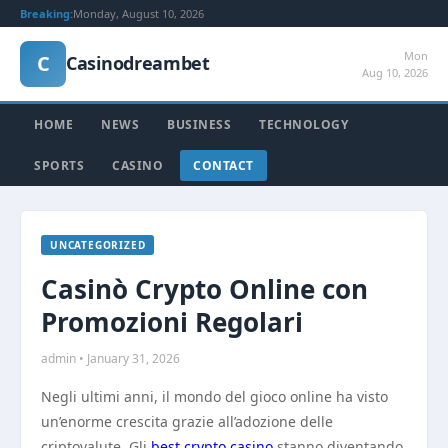
Breaking:
Monday, August 10, 2026
Mon
C
Casinodreambet
Aug 10, 2026
HOME
NEWS
BUSINESS
TECHNOLOGY
SPORTS
CASINO
CONTACT
UNCATEGORIZED
Casinò Crypto Online con
Promozioni Regolari
admin • January 31, 2026
Negli ultimi anni, il mondo del gioco online ha visto
un’enorme crescita grazie all’adozione delle
criptovalute. Gli
best crypto casino
stanno diventando