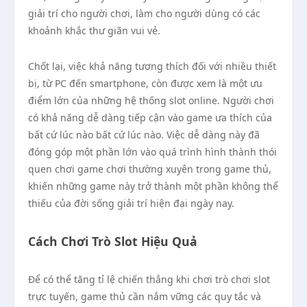
giải trí cho người chơi, làm cho người dùng có các
khoảnh khắc thư giãn vui vẻ.
Chốt lại, việc khả năng tương thích đối với nhiều thiết
bị, từ PC đến smartphone, còn được xem là một ưu
điểm lớn của những hệ thống slot online. Người chơi
có khả năng dễ dàng tiếp cận vào game ưa thích của
bất cứ lúc nào bất cứ lúc nào. Việc dễ dàng này đã
đóng góp một phần lớn vào quá trình hình thành thói
quen chơi game chơi thường xuyên trong game thủ,
khiến những game này trở thành một phần không thể
thiếu của đời sống giải trí hiện đại ngày nay.
Cách Chơi Trò Slot Hiệu Quả
Để có thể tăng tỉ lệ chiến thắng khi chơi trò chơi slot
trực tuyến, game thủ cần nắm vững các quy tắc và