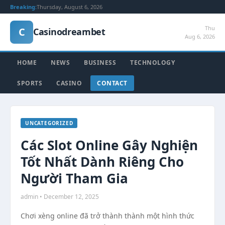
Breaking:
Thursday, August 6, 2026
Thu
C
Casinodreambet
Aug 6, 2026
HOME
NEWS
BUSINESS
TECHNOLOGY
SPORTS
CASINO
CONTACT
UNCATEGORIZED
Các Slot Online Gây Nghiện
Tốt Nhất Dành Riêng Cho
Người Tham Gia
admin • December 12, 2025
Chơi xèng online đã trở thành thành một hình thức