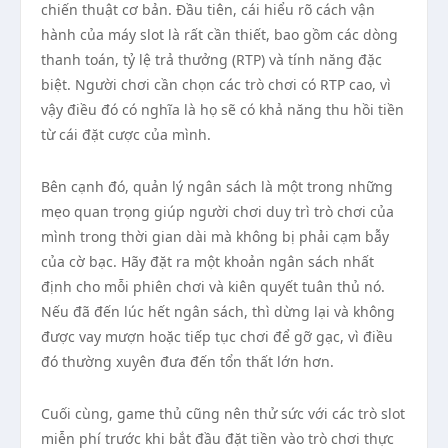
chiến thuật cơ bản. Đầu tiên, cái hiểu rõ cách vận
hành của máy slot là rất cần thiết, bao gồm các dòng
thanh toán, tỷ lệ trả thưởng (RTP) và tính năng đặc
biệt. Người chơi cần chọn các trò chơi có RTP cao, vì
vậy điều đó có nghĩa là họ sẽ có khả năng thu hồi tiền
từ cái đặt cược của mình.
Bên cạnh đó, quản lý ngân sách là một trong những
mẹo quan trọng giúp người chơi duy trì trò chơi của
mình trong thời gian dài mà không bị phải cạm bẫy
của cờ bạc. Hãy đặt ra một khoản ngân sách nhất
định cho mỗi phiên chơi và kiên quyết tuân thủ nó.
Nếu đã đến lúc hết ngân sách, thì dừng lại và không
được vay mượn hoặc tiếp tục chơi để gỡ gạc, vì điều
đó thường xuyên đưa đến tổn thất lớn hơn.
Cuối cùng, game thủ cũng nên thử sức với các trò slot
miễn phí trước khi bắt đầu đặt tiền vào trò chơi thực