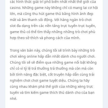
các hình thức giải trí phổ biến nhất nhất thế giới của
casino. Những game này không chỉ có mang lại cơ hội
lớn, mà cũng thu hút game thủ bằng hình ảnh đẹp
mắt và âm thanh sôi động. Với hàng ngàn trò chơi
slot đa dạng trên các nền tảng trực tuyến trực tuyến,
game thủ có thể tìm thấy những những trò chơi phù
hợp theo sở thích và phong cách của mình.
Trong văn bản này, chúng tôi sẽ trình bày những trò
chơi xèng online hấp dẫn nhất dành cho người chơi.
Chúng tôi sẽ sẽ điểm qua những game nổi bật không
chỉ có vì tỷ lệ trả thưởng trả thưởng mà còn mà còn
bởi tính năng đặc biệt, cốt truyện hấp dẫn cùng trải
nghiệm chơi chơi game tuyệt diệu. Chúng ta hãy
cùng nhau khám phá thế giới của những xèng trực
tuyến và tìm kiếm game thích thú dành cho của bạn
nhé.