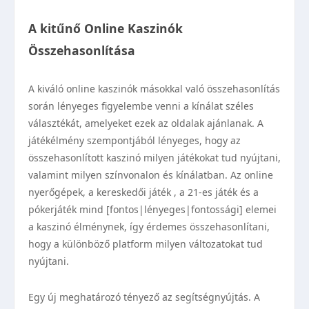
A kitűnő Online Kaszinók
Összehasonlítása
A kiváló online kaszinók másokkal való összehasonlítás
során lényeges figyelembe venni a kínálat széles
választékát, amelyeket ezek az oldalak ajánlanak. A
játékélmény szempontjából lényeges, hogy az
összehasonlított kaszinó milyen játékokat tud nyújtani,
valamint milyen színvonalon és kínálatban. Az online
nyerőgépek, a kereskedői játék , a 21-es játék és a
pókerjáték mind [fontos|lényeges|fontossági] elemei
a kaszinó élménynek, így érdemes összehasonlítani,
hogy a különböző platform milyen változatokat tud
nyújtani.
Egy új meghatározó tényező az segítségnyújtás. A