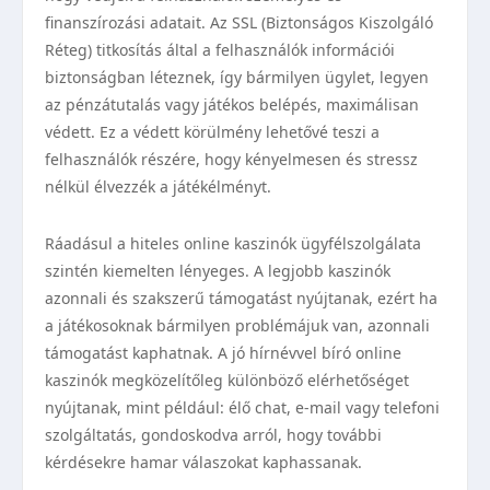
finanszírozási adatait. Az SSL (Biztonságos Kiszolgáló
Réteg) titkosítás által a felhasználók információi
biztonságban léteznek, így bármilyen ügylet, legyen
az pénzátutalás vagy játékos belépés, maximálisan
védett. Ez a védett körülmény lehetővé teszi a
felhasználók részére, hogy kényelmesen és stressz
nélkül élvezzék a játékélményt.
Ráadásul a hiteles online kaszinók ügyfélszolgálata
szintén kiemelten lényeges. A legjobb kaszinók
azonnali és szakszerű támogatást nyújtanak, ezért ha
a játékosoknak bármilyen problémájuk van, azonnali
támogatást kaphatnak. A jó hírnévvel bíró online
kaszinók megközelítőleg különböző elérhetőséget
nyújtanak, mint például: élő chat, e-mail vagy telefoni
szolgáltatás, gondoskodva arról, hogy további
kérdésekre hamar válaszokat kaphassanak.