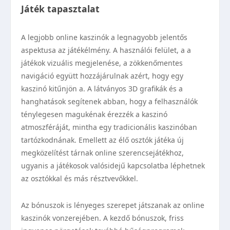
Játék tapasztalat
A legjobb online kaszinók a legnagyobb jelentős
aspektusa az játékélmény. A használói felület, a a
játékok vizuális megjelenése, a zökkenőmentes
navigáció együtt hozzájárulnak azért, hogy egy
kaszinó kitűnjön a. A látványos 3D grafikák és a
hanghatások segítenek abban, hogy a felhasználók
ténylegesen magukénak érezzék a kaszinó
atmoszféráját, mintha egy tradicionális kaszinóban
tartózkodnának. Emellett az élő osztók játéka új
megközelítést tárnak online szerencsejátékhoz,
ugyanis a játékosok valósidejű kapcsolatba léphetnek
az osztókkal és más résztvevőkkel.
Az bónuszok is lényeges szerepet játszanak az online
kaszinók vonzerejében. A kezdő bónuszok, friss