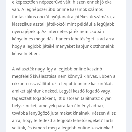
elképesztően népszerűvé vált, hiszen ennek jó oka
van. A legnépszerűbb online kaszinók számos
fantasztikus opciót nyújtanak a játékosok számára, a
klasszikus asztali játékoktól mint például a legújabb
nyerőgépekig. Az internetes játék nem csupán
kényelmes megoldás, hanem lehetőséget is ad arra
hogy a legjobb játékélményeket kapjunk otthonaink
kényelmében.
A választék nagy, így a legjobb online kaszinó
megfelelő kiválasztása nem könnyű kihívás. Ebben a
cikkben összeállítottuk a legjobb online kaszinókat,
amiket ajánlunk neked. Legyél kezdő fogadó vagy,
tapasztalt fogadóként, itt biztosan találhatsz olyan
helyszíneket, amelyek páratlan élményt adnak,
továbbá lenyűgöző jutalmakat kínálnak. Készen állsz
arra, hogy felfedezd a legjobb lehetőségeket? Tarts
velünk, és ismerd meg a legjobb online kaszinókat!