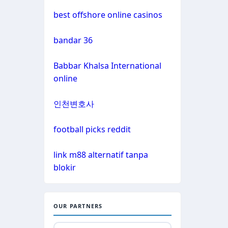
NK88
best offshore online casinos
TR88
bandar 36
link
Babbar Khalsa International
phjoy.io
online
인천변호사
tg88
football picks reddit
https://go8.center/
link m88 alternatif tanpa
non
blokir
gamstop
casinos
OUR PARTNERS
non
gamstop