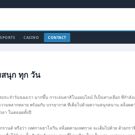
SPORTS
CASINO
CONTACT
สนุก ทุก วัน
ประจำวันของเรา มากขึ้น การเล่นคาสิโนออนไลน์ ก็เป็นทางเลือก ที่กำลังเป
 ที่มีความหลากหลาย พร้อมกับ บรรยากาศ ที่เต็มไปด้วยความสนุกสนาน สล็อตต
งเวลา ในตลอดทั้งปี
ม่ สงกรานต์ หรือว่า เทศกาลฮาโลวีน สล็อตตามเทศกาล จะเต็มไปด้วย ด้วยกรา