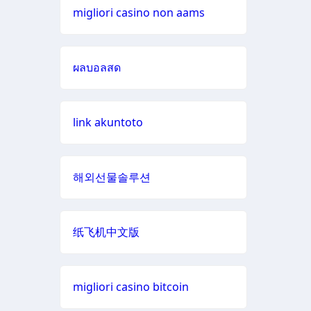
non
migliori casino non aams
gamstop
casinos
online casinos UK
ผลบอลสด
non
online casino zonder cruks
gamstop
casinos
non GamStop casinos
link akuntoto
non
online casinos UK
gamstop
casinos
해외선물솔루션
online casino zonder cruks
non
gamstop
đá gà trực tiếp
纸飞机中文版
casinos
casino en ligne
non
migliori casino bitcoin
gamstop
casino en ligne france
casinos