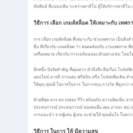
สัมพันธ์ ที่แน่นแฟ้น ระหว่างคาสิโน ผู้ให้บริการคาสิโน แ
วิธีการ เลือก เกมส์สล็อต ให้เหมาะกับ เทศก
การ เลือก เกมส์สล็อต ที่เหมาะกับ ช่วงเทศกาล เป็นสิ่งส
ธีม ที่เกี่ยวกับ เกมสล็อต ว่า สอดคล้องกับ งานเทศกาล ที
เครื่องหมาย เกี่ยวกับ การเฉลิมฉลอง ตัวอย่างเช่น โคม
อีกหนึ่ง ปัจจัยสำคัญ ที่คุณควร คำนึงถึง คือเรื่อง โบนัส
ออนไลน์ อาจมี การมอบ ฟรีสปิน หรือ โบนัสเพิ่มเติม สำหรั
ให้คุณ คุณมี โอกาสในการ ในการชนะรางวัล ที่สูงกว่า 
ท้ายที่สุด ควร ตรวจสอบ รีวิว พร้อมกับ ความคิดเห็น จา
ประสบการณ์ ประสบการณ์ ของคนอื่น คุณ อาจจะ พบ เกม ที
การแนะนำ จากผู้เล่น ผู้เล่น จะช่วยให้ คุณมั่นใจ ใ
วิธีการ ในการ ให้ มีความสุข