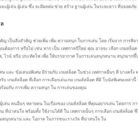
ละผู้เล่น ผู้เล่น ซึ่ง จะมีผลต่อ ช่วย สร้าง ฐานผู้เล่น ในระยะยาว ที่ปลอดภัย
าล
ำคัญ เป็นสิ่งสำคัญ ช่วยเพิ่ม เพิ่ม ความสนุก ในการเล่น โดย เริ่มจาก การพิ
่คุณต้องการ หรือไม่ เช่น หาก เป็น เทศกาลปีใหม่ คุณ อาจจะ เลือก เกมสล็อต ซ
ไฟ, ไวน์ หรือ ประทัดไฟ เพื่อ ให้บรรยากาศ ในการเล่นสนุกสนาน สนุกมากขึ้
พิเศษ และ ข้อเสนอพิเศษ มีร่วมกับ เกมสล็อต ในช่วง เทศกาลอื่นๆ ที่ บางครั้ง
บ เกมส์สล็อต ที่เลือก การเลือกเล่นเกม เกมส์สล็อต ที่มี โบนัสพิเศษเหล่านี้
พร้อมกับ การเพิ่ม ความสนุก ใน การเล่นของคุณ
กผู้เล่น คนอื่นๆ หลายคน ในเรื่องของ เกมส์สล็อต ที่คุณอยากเล่น โดยการ ก
่น่าสนใจ พร้อมทั้ง ใช้งานได้ดี ใน เทศกาลนั้นๆ การเลือก เกมส์สล็อต ซึ่ง
นความสนุกสนาน และ โอกาส ในการชนะรางวัล ที่น่าสนใจ ใน