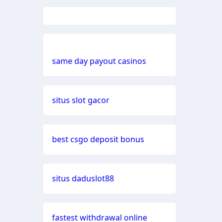
nouveaux casinos en ligne
i9bet
francais
com
sites paris sportifs
same day payout casinos
alo
789
sites de paris sportifs
loto
situs slot gacor
xin 88
188
no verification casino UK
b29
best csgo deposit bonus
com
élő osztós kaszinó
card
situs daduslot88
game
magyar sportfogadás
with
rewards
nové české online casino
fastest withdrawal online